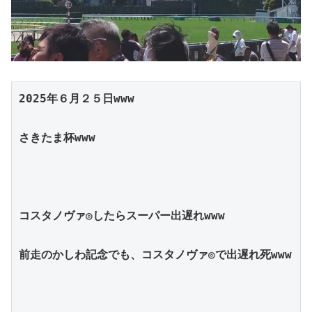
2025年６月２５日www
さきたま杯www
コスタノヴァ◎したらスーパー出遅れwww
前走のかしわ記念でも、コスタノヴァ◎で出遅れ死www