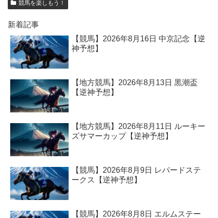
競馬を楽しもう！
新着記事
【競馬】2026年8月16日 中京記念【逆
神予想】
【地方競馬】2026年8月13日 黒潮盃
【逆神予想】
【地方競馬】2026年8月11日 ルーキー
ズサマーカップ【逆神予想】
【競馬】2026年8月9日 レパードステ
ークス【逆神予想】
【競馬】2026年8月8日 エルムステー