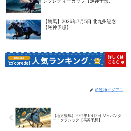
ングレディーカップ【逆神予想】
【競馬】2026年7月5日 北九州記念
【逆神予想】
超逆神イグアス
【地方競馬】2024年10月2日 ジャパンダ
ートクラシック【馬券予想】