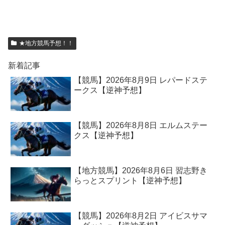
★地方競馬予想！！
新着記事
【競馬】2026年8月9日 レパードステ
ークス【逆神予想】
【競馬】2026年8月8日 エルムステー
クス【逆神予想】
【地方競馬】2026年8月6日 習志野き
らっとスプリント【逆神予想】
【競馬】2026年8月2日 アイビスサマ