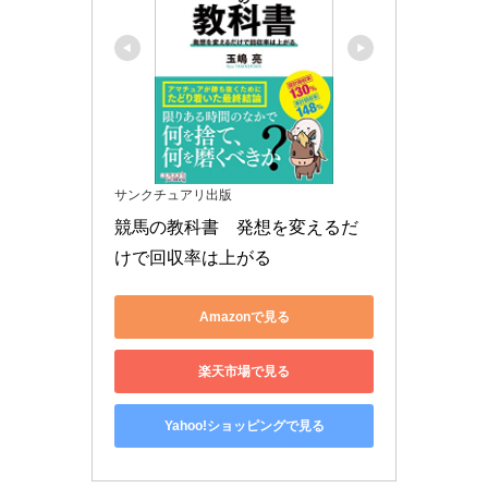
サンクチュアリ出版
競馬の教科書　発想を変えるだ
けで回収率は上がる
Amazonで見る
楽天市場で見る
Yahoo!ショッピングで見る