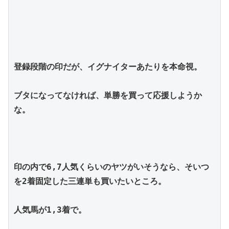
登録段階の印だが、イグナイターあたりを本命視。
ブタになってなければ、単勝を買って応援しようか
な。
印の内で6,7人気くらいのヤツがいそうなら、そいつ
を2着固定した三連単も買いたいところ。
人気馬が1,3着で。