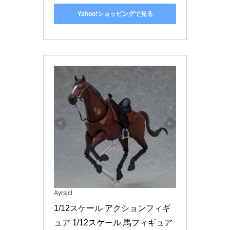
Yahoo!ショッピングで見る
Ayrsjcl
1/12スケール アクションフィギ
ュア 1/12スケール 馬フィギュア 