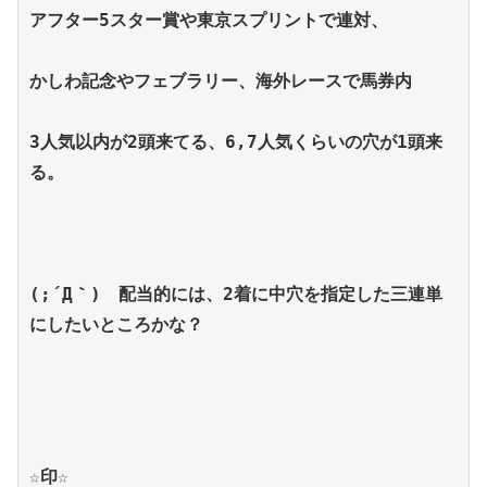
アフター5スター賞や東京スプリントで連対、
かしわ記念やフェブラリー、海外レースで馬券内
3人気以内が2頭来てる、6,7人気くらいの穴が1頭来
る。
(;´Д｀)　配当的には、2着に中穴を指定した三連単
にしたいところかな？
☆印☆