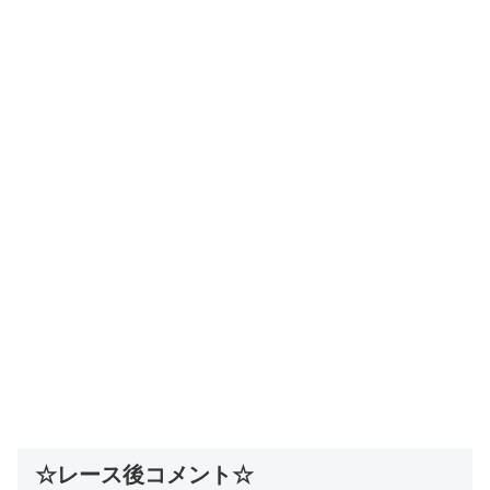
☆レース後コメント☆