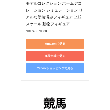
モデルコレクション ホームデコ
レーション シミュレーション リ
アルな塗装済みフィギュア 1:12
スケール 動物フィギュア
NBES-5570380
Amazonで見る
楽天市場で見る
Yahoo!ショッピングで見る