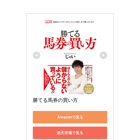
勝てる馬券の買い方
Amazonで見る
楽天市場で見る